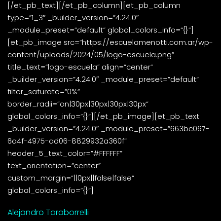
[/et_pb_text][/et_pb_column][et_pb_column
type=”1_3″ _builder_version=”4.24.0″
_module_preset=”default” global_colors_info=”{}”]
[et_pb_image src=”https://escuelamenotti.com.ar/wp-
content/uploads/2024/05/logo-escuela.png”
title_text=”logo-escuela” align=”center”
_builder_version=”4.24.0″ _module_preset=”default”
filter_saturate=”0%”
border_radii=”on|30px|30px|30px|30px”
global_colors_info=”{}”][/et_pb_image][et_pb_text
_builder_version=”4.24.0″ _module_preset=”663bc067-
6a4f-4975-ad06-8829932a360f”
header_5_text_color=”#FFFFFF”
text_orientation=”center”
custom_margin=”||0px||false|false”
global_colors_info=”{}”]
Alejandro Taraborrelli