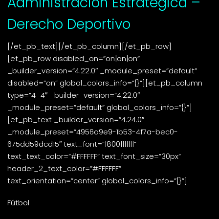
Administración Estratégica –
Derecho Deportivo
[/et_pb_text][/et_pb_column][/et_pb_row]
[et_pb_row disabled_on=”on|on|on”
_builder_version=”4.22.0″ _module_preset=”default”
disabled=”on” global_colors_info=”{}”][et_pb_column
type=”4_4″ _builder_version=”4.22.0″
_module_preset=”default” global_colors_info=”{}”]
[et_pb_text _builder_version=”4.24.0″
_module_preset=”4956a9e9-1b53-4f7a-bec0-
675dd59dcd15″ text_font=”|800|||||||”
text_text_color=”#FFFFFF” text_font_size=”30px”
header_2_text_color=”#FFFFFF”
text_orientation=”center” global_colors_info=”{}”]
Fútbol