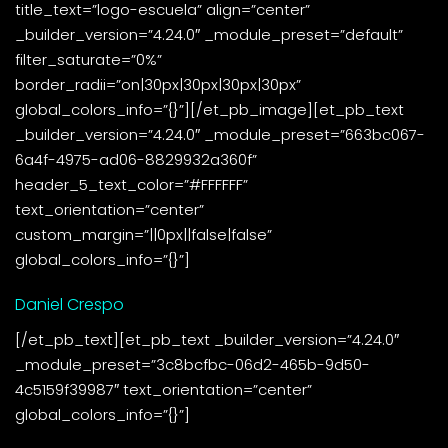
title_text=”logo-escuela” align=”center”
_builder_version=”4.24.0″ _module_preset=”default”
filter_saturate=”0%”
border_radii=”on|30px|30px|30px|30px”
global_colors_info=”{}”][/et_pb_image][et_pb_text
_builder_version=”4.24.0″ _module_preset=”663bc067-
6a4f-4975-ad06-8829932a360f”
header_5_text_color=”#FFFFFF”
text_orientation=”center”
custom_margin=”||0px||false|false”
global_colors_info=”{}”]
Daniel Crespo
[/et_pb_text][et_pb_text _builder_version=”4.24.0″
_module_preset=”3c8bcfbc-06d2-465b-9d50-
4c5159f39987″ text_orientation=”center”
global_colors_info=”{}”]