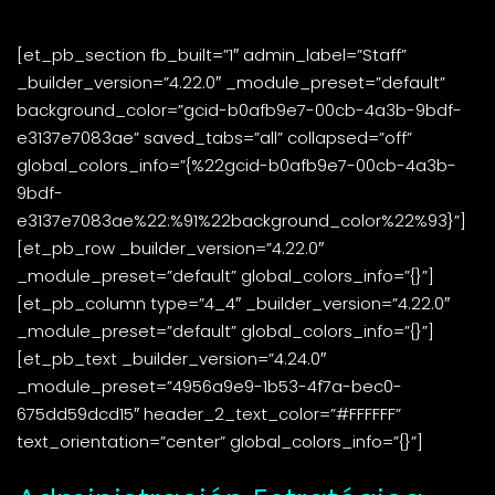
[et_pb_section fb_built=”1″ admin_label=”Staff”
_builder_version=”4.22.0″ _module_preset=”default”
background_color=”gcid-b0afb9e7-00cb-4a3b-9bdf-
e3137e7083ae” saved_tabs=”all” collapsed=”off”
global_colors_info=”{%22gcid-b0afb9e7-00cb-4a3b-
9bdf-
e3137e7083ae%22:%91%22background_color%22%93}”]
[et_pb_row _builder_version=”4.22.0″
_module_preset=”default” global_colors_info=”{}”]
[et_pb_column type=”4_4″ _builder_version=”4.22.0″
_module_preset=”default” global_colors_info=”{}”]
[et_pb_text _builder_version=”4.24.0″
_module_preset=”4956a9e9-1b53-4f7a-bec0-
675dd59dcd15″ header_2_text_color=”#FFFFFF”
text_orientation=”center” global_colors_info=”{}”]