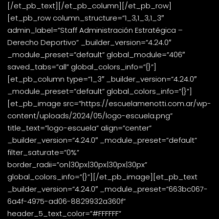
[/et_pb_text][/et_pb_column][/et_pb_row]
[et_pb_row column_structure=”1_3,1_3,1_3″
admin_label=”Staff Administración Estratégica –
Derecho Deportivo” _builder_version=”4.24.0″
_module_preset=”default” global_module=”406″
saved_tabs=”all” global_colors_info=”{}”]
[et_pb_column type=”1_3″ _builder_version=”4.24.0″
_module_preset=”default” global_colors_info=”{}”]
[et_pb_image src=”https://escuelamenotti.com.ar/wp-
content/uploads/2024/05/logo-escuela.png”
title_text=”logo-escuela” align=”center”
_builder_version=”4.24.0″ _module_preset=”default”
filter_saturate=”0%”
border_radii=”on|30px|30px|30px|30px”
global_colors_info=”{}”][/et_pb_image][et_pb_text
_builder_version=”4.24.0″ _module_preset=”663bc067-
6a4f-4975-ad06-8829932a360f”
header_5_text_color=”#FFFFFF”