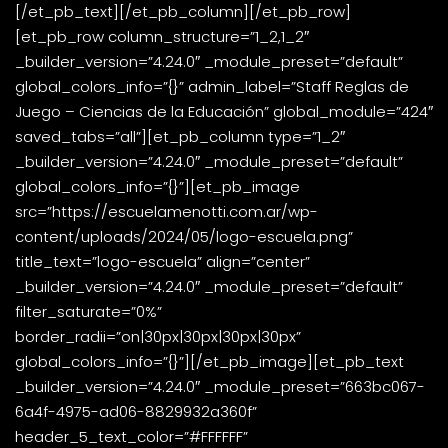
[/et_pb_text][/et_pb_column][/et_pb_row]
[et_pb_row column_structure=”1_2,1_2″
_builder_version=”4.24.0″ _module_preset=”default”
global_colors_info=”{}” admin_label=”Staff Reglas de
Juego – Ciencias de la Educación” global_module=”424″
saved_tabs=”all”][et_pb_column type=”1_2″
_builder_version=”4.24.0″ _module_preset=”default”
global_colors_info=”{}”][et_pb_image
src=”https://escuelamenotti.com.ar/wp-
content/uploads/2024/05/logo-escuela.png”
title_text=”logo-escuela” align=”center”
_builder_version=”4.24.0″ _module_preset=”default”
filter_saturate=”0%”
border_radii=”on|30px|30px|30px|30px”
global_colors_info=”{}”][/et_pb_image][et_pb_text
_builder_version=”4.24.0″ _module_preset=”663bc067-
6a4f-4975-ad06-8829932a360f”
header_5_text_color=”#FFFFFF”