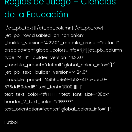
Reglas de Juego – Ciencias
de la Educación
[/et_pb_text][/et_pb_column][/et_pb_row]
[et_pb_row disabled_on=”on|on|on”
_builder_version=”4.22.0″ _module_preset=”default”
disabled=”on” global_colors_info=”{}”][et_pb_column
type=”4_4″ _builder_version=”4.22.0″
_module_preset=”default” global_colors_info=”{}”]
[et_pb_text _builder_version=”4.24.0″
_module_preset=”4956a9e9-1b53-4f7a-bec0-
675dd59dcd15″ text_font=”|800|||||||”
text_text_color=”#FFFFFF” text_font_size=”30px”
header_2_text_color=”#FFFFFF”
text_orientation=”center” global_colors_info=”{}”]
Fútbol