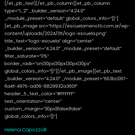
[/et_pb_text][/et_pb_column][et_pb_column
type=”1_2″ _builder_version=”4.24.0″
_module_preset=”default” global_colors_info=”{}”]
[et_pb_image src=”https://escuelamenotti.com.ar/wp-
content/uploads/2024/05/logo-escuela.png”
title_text=”logo-escuela” align=”center”
_builder_version=”4.24.0″ _module_preset=”default”
filter_saturate=”0%”
border_radii=”on|30px|30px|30px|30px”
global_colors_info=”{}”][/et_pb_image][et_pb_text
_builder_version=”4.24.0″ _module_preset=”663bc067-
6a4f-4975-ad06-8829932a360f”
header_5_text_color=”#FFFFFF”
text_orientation=”center”
custom_margin=”||0px||false|false”
global_colors_info=”{}”]
Helena Capozzolli