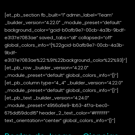
[et_pb_section fb_built=”1″ admin_label=”Team”
_builder_version=”4.22.0″ _module_preset=”default”
background_color=”gcid-b0afb9e7-00cb-4a3b-9bdf-
e3137e7083ae” saved_tabs=”all” collapsed=”off”
global_colors_info=”{%22gcid-b0afb9e7-00cb-4a3b-
9bdf-
e3137e7083ae%22:%91%22background_color%22%93}”]
[et_pb_row _builder_version=”4.22.0″
_module_preset=”default” global_colors_info=”{}”]
[et_pb_column type=”4_4″ _builder_version=”4.22.0″
_module_preset=”default” global_colors_info=”{}”]
[et_pb_text _builder_version=”4.24.0″
_module_preset=”4956a9e9-1b53-4f7a-bec0-
675dd59dcd15″ header_2_text_color=”#FFFFFF”
text_orientation=”center” global_colors_info=”{}”]