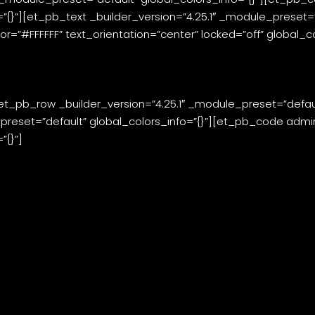
=”{}”][et_pb_text _builder_version=”4.25.1″ _module_pres
=”#FFFFFF” text_orientation=”center” locked=”off” global_co
_pb_row _builder_version=”4.25.1″ _module_preset=”defaul
reset=”default” global_colors_info=”{}”][et_pb_code admin_l
”{}”]