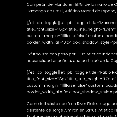
Campeón del Mundo en 1978, de la mano de Césa
Flamengo de Brasil, Atlético Madrid de España,
[/et_pb_toggle][et_pb_toggle title=”Mariano Pe
title_font_size=”18px” title_line_height=”1.7em
custom_margin=”||||false|false” custom_padding
border_width_all=”0px” box_shadow_style=”pre
Exfutbolista con paso por Club Atlético Indepe
nacionalidad española, que participó de la C
[/et_pb_toggle][et_pb_toggle title=”Pablo Rich
title_font_size=”18px” title_line_height=”1.7em
custom_margin=”||||false|false” custom_padding
border_width_all=”0px” box_shadow_style=”pre
Como futbolista nació en River Plate. Luego p
asistente de Jorge Almirón en Lanús, Atlético
Santamarina y actualmente dirige a Mitre de S