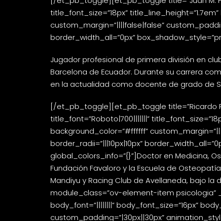
[/et_pb_toggle][et_pb_toggle title=”Juan M. H
title_font_size=”18px” title_line_height=”1.7em
custom_margin=”||||false|false” custom_padding
border_width_all=”0px” box_shadow_style=”pre
Jugador profesional de primera división en club
Barcelona de Ecuador. Durante su carrera com
en la actualidad como docente de grado de Sa
[/et_pb_toggle][et_pb_toggle title=”Ricardo
title_font=”Roboto|700|||||||” title_font_size=”
background_color=”#ffffff” custom_margin=”|||
border_radii=”|||10px|10px” border_width_all=
global_colors_info=”{}”]Doctor en Medicina, Os
Fundación Favaloro y la Escuela de Osteopatía 
Mandiyu y Racing Club de Avellaneda, bajo la
module_class=”ov-element-item psicologia” _buil
body_font=”||||||||” body_font_size=”16px” bod
custom_padding=”|30px||30px” animation_style=