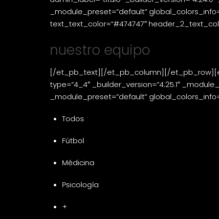
_module_preset=”default” global_colors_info
text_text_color=”#474747″ header_2_text_color
nuestro equipo
[/et_pb_text][/et_pb_column][/et_pb_row][et
type=”4_4″ _builder_version=”4.25.1″ _module_p
_module_preset=”default” global_colors_info=
Todos
Fútbol
Médicina
Psicología
+