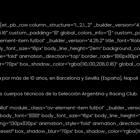
n
pb_row column_structure=”1_2,1_2″ _builder_version=”4.16″
.16″ custom_padding=”|||” global_colors_info=”{}” custom_
ment-item futbol” _builder_version=”4.25.2″ title_font=”Roboto
 body_font_size=”16px” body_line_height=”2em” background_colo
”fold” animation_direction=”top” border_radii=”|||10px|10px
70px” box_shadow_color=”rgba(110,130,208,0.18)” global_col
por más de 10 años, en Barcelona y Sevilla (España), Napoli 
 cuerpos técnicos de la Selección Argentina y Racing Club.
lol” module_class=”ov-element-item futbol” _builder_version=”
” body_font=”||||||||” body_font_size=”16px” body_line_height
=”|30px||30px” animation_style=”fold” animation_direction=”
set1″ box_shadow_blur=”70px” box_shadow_color=”rgba(110,13