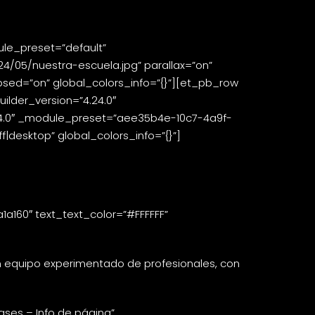
ule_preset=”default”
/05/nuestra-escuela.jpg” parallax=”on”
psed=”on” global_colors_info=”{}”][et_pb_row
ilder_version=”4.24.0″
.24.0″ _module_preset=”aee35b4e-10c7-4a9f-
|desktop” global_colors_info=”{}”]
a160″ text_text_color=”#FFFFFF”
un equipo experimentado de profesionales, con
ses – Info de página”