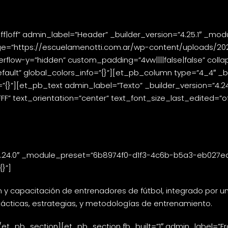
off|off” admin_label=”Header” _builder_version=”4.25.1″ _mod
e=”https://escuelamenotti.com.ar/wp-content/uploads/2024
erflow-y=”hidden” custom_padding=”4vw||||false|false” colla
ault” global_colors_info=”{}”][et_pb_column type=”4_4″ _bu
=”{}”][et_pb_text admin_label=”Texto” _builder_version=”4
” text_orientation=”center” text_font_size_last_edited=”off
4.24.0″ _module_preset=”6b8974f0-d1f3-4c6b-b5a3-eb027ea1
}”]
n y capacitación de entrenadores de fútbol, integrado por 
 tácticas, estrategias, y metodologías de entrenamiento.
t_pb_section][et_pb_section fb_built=”1″ admin_label=”Fra