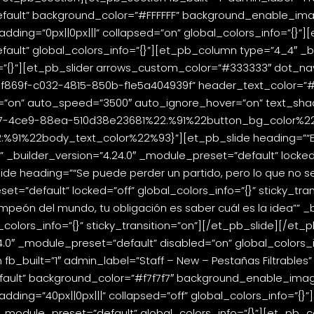
fault” background_color=”#FFFFFF” background_enable_image
ing=”0px||0px|||” collapsed=”on” global_colors_info=”{}”][
ault” global_colors_info=”{}”][et_pb_column type=”4_4″ _bui
o=”{}”][et_pb_slider arrows_custom_color=”#333333″ dot_
13f869f-c032-4815-850b-f1e5a404939f” header_text_color=”
o=”on” auto_speed=”3500″ auto_ignore_hover=”on” text_sha
e7-4ce9-88ea-510d38e23681%22:%91%22button_bg_color%2
1%22body_text_color%22%93}”][et_pb_slide heading=”“El c
o”” _builder_version=”4.24.0″ _module_preset=”default” locked
lide heading=”“Se puede perder un partido, pero lo que no se
set=”default” locked=”off” global_colors_info=”{}” sticky_tr
peón del mundo, tu obligación es saber cuál es la idea”” _b
colors_info=”{}” sticky_transition=”on”][/et_pb_slide][/et_
4.0″ _module_preset=”default” disabled=”on” global_colors_
_built=”1″ admin_label=”Staff – New – Pestañas Filtrables”
fault” background_color=”#f7f7f7″ background_enable_image=
ng=”40px||0px|||” collapsed=”off” global_colors_info=”{}”]
″ _module_preset=”default” global_colors_info=”{}”][et_pb_c