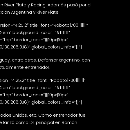
n River Plate y Racing. Además pasó por el
ión Argentina y River Plate.
n=”4.25.2″ title_font=”Roboto|700|||||||”
=”2em” background_color=”#ffffff”
top” border_radii=”|||10px|10px”
0,208,0.18)” global_colors_info=”{}”]
guay, entre otros. Defensor argentino, con
Actualmente entrenador.
=”4.25.2″ title_font=”Roboto|700|||||||”
=”2em” background_color=”#ffffff”
top” border_radii=”|||10px|10px”
0,208,0.18)” global_colors_info=”{}”]
Estados Unidos, etc. Como entrenador fue
se lanzó como DT principal en Ramón