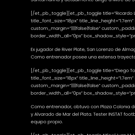
[/et_pb_toggle][et_pb_toggle title=”Ricardo La
title_font_size=”18px” title_line_height=”1.7em
custom_margin=”||||false|false” custom_padding
border_width_all=”0px” box_shadow_style=”pre
Ex jugador de River Plate, San Lorenzo de Almag
Como entrenador posee una extensa trayectoria 
[/et_pb_toggle][et_pb_toggle title=”Diego Tom
title_font_size=”18px” title_line_height=”1.7em
custom_margin=”||||false|false” custom_padding
border_width_all=”0px” box_shadow_style=”pre
Como entrenador, obtuvo con Plaza Colonia de 
y Alvarado de Mar del Plata. Tester INSTAT foo
equipo propio.