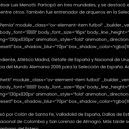
r Luis Menotti. Participó en tres mundiales, y se destacó e
 entre otros. También fue entrenador de arqueros en la Selecc
rnía” module_class=”ov-element-item futbol” _builder_versio
” body_font=”||||||||” body_font_size=”16px” body_line_height
=”|30px||30px” animation_style=”fold” animation_direction=”
set1″ box_shadow_blur=”70px” box_shadow_color=”rgba(110,13
ndiente, Atlético Madrid, Getafe de España y Nacional de Uru
opa del Mundo Alemania 2006 para la Selección de España. 
etti” module_class=”ov-element-item futbol” _builder_version
” body_font=”||||||||” body_font_size=”16px” body_line_height
=”|30px||30px” animation_style=”fold” animation_direction=”
set1″ box_shadow_blur=”70px” box_shadow_color=”rgba(110,13
asó por Colón de Santa Fe, Valladolid de España, Dallas de 
 Nacional de Colombia y San Lorenzo de Almagro. Más tarde 
antiago del Estero.