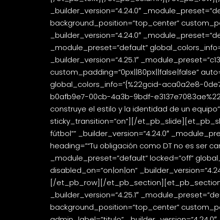
_builder_version=”4.24.0″ _module_preset=”de
background_position=”top_center” custom_padd
_builder_version=”4.24.0″ _module_preset=”def
_module_preset=”default” global_colors_inf
_builder_version=”4.25.1″ _module_preset=”c
custom_padding=”0px||80px||false|false” aut
global_colors_info=”{%22gcid-aca0a2e8-0d
b0afb9e7-00cb-4a3b-9bdf-e3137e7083ae%22:%9
construye el estilo y la identidad de un equip
sticky_transition=”on”][/et_pb_slide][et_pb_s
fútbol”” _builder_version=”4.24.0″ _module_pre
heading=”“Tu obligación como DT no es ser cam
_module_preset=”default” locked=”off” global_
disabled_on=”on|on|on” _builder_version=”4.2
[/et_pb_row][/et_pb_section][et_pb_section fb
_builder_version=”4.25.1″ _module_preset=”de
background_position=”top_center” custom_paddi
admin_label=”titulo” _builder_version=”4.24.0