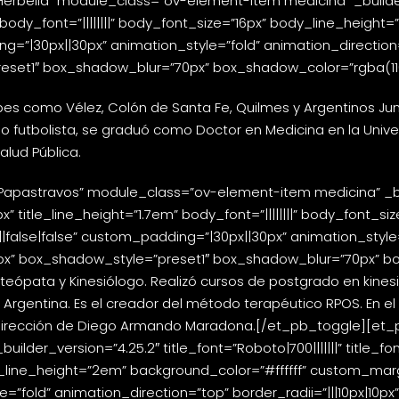
erbella” module_class=”ov-element-item medicina” _builder_ve
” body_font=”||||||||” body_font_size=”16px” body_line_height
=”|30px||30px” animation_style=”fold” animation_direction=”
set1″ box_shadow_blur=”70px” box_shadow_color=”rgba(110,13
es como Vélez, Colón de Santa Fe, Quilmes y Argentinos Junio
o futbolista, se graduó como Doctor en Medicina en la Uni
lud Pública.
 Papastravos” module_class=”ov-element-item medicina” _bu
18px” title_line_height=”1.7em” body_font=”||||||||” body_font
|false|false” custom_padding=”|30px||30px” animation_style
”0px” box_shadow_style=”preset1″ box_shadow_blur=”70px” bo
teópata y Kinesiólogo. Realizó cursos de postgrado en kinesio
Argentina. Es el creador del método terapéutico RPOS. En el á
 dirección de Diego Armando Maradona.[/et_pb_toggle][et_pb
der_version=”4.25.2″ title_font=”Roboto|700|||||||” title_fon
y_line_height=”2em” background_color=”#ffffff” custom_margin
”fold” animation_direction=”top” border_radii=”|||10px|10px