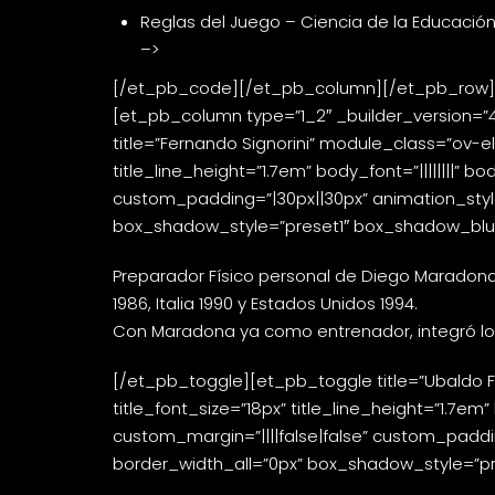
Reglas del Juego – Ciencia de la Educació
–>
[/et_pb_code][/et_pb_column][/et_pb_row][et_
[et_pb_column type=”1_2″ _builder_version=”4
title=”Fernando Signorini” module_class=”ov-ele
title_line_height=”1.7em” body_font=”||||||||”
custom_padding=”|30px||30px” animation_style=
box_shadow_style=”preset1″ box_shadow_blur=”
Preparador Físico personal de Diego Maradona 
1986, Italia 1990 y Estados Unidos 1994.
Con Maradona ya como entrenador, integró los
[/et_pb_toggle][et_pb_toggle title=”Ubaldo Fil
title_font_size=”18px” title_line_height=”1.7em
custom_margin=”||||false|false” custom_padding
border_width_all=”0px” box_shadow_style=”pre