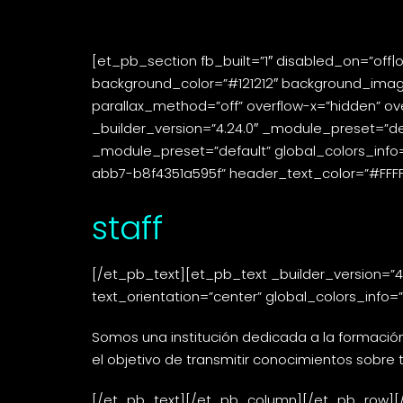
[et_pb_section fb_built=”1″ disabled_on=”off|
background_color=”#121212″ background_imag
parallax_method=”off” overflow-x=”hidden” ov
_builder_version=”4.24.0″ _module_preset=”def
_module_preset=”default” global_colors_info
abb7-b8f4351a595f” header_text_color=”#FFFFFF
staff
[/et_pb_text][et_pb_text _builder_version=”
text_orientation=”center” global_colors_info=”{
Somos una institución dedicada a la formació
el objetivo de transmitir conocimientos sobre
[/et_pb_text][/et_pb_column][/et_pb_row][/e