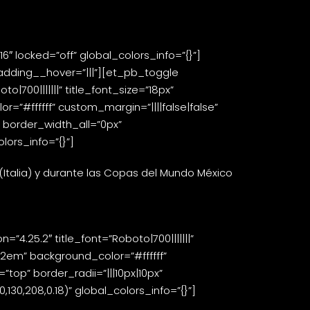
 locked=”off” global_colors_info=”{}”]
padding__hover=”|||”][et_pb_toggle
|700|||||||” title_font_size=”18px”
r=”#ffffff” custom_margin=”||||false|false”
” border_width_all=”0px”
ors_info=”{}”]
(Italia) y durante las Copas del Mundo México
4.25.2″ title_font=”Roboto|700|||||||”
=”2em” background_color=”#ffffff”
top” border_radii=”|||10px|10px”
0,208,0.18)” global_colors_info=”{}”]