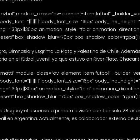
zbal” module_class=”ov-element-item futbol” _builder_versio
” body_font=”||||||||” body_font_size=”16px” body_line_height
=”|30px||30px” animation_style=”fold” animation_direction=”
set1″ box_shadow_blur=”70px” box_shadow_color=”rgba(110,13
ro, Gimnasia y Esgrima La Plata y Palestino de Chile. Además,
en el fútbol juvenil, ya que estuvo en River Plate, Chacarita
atti” module_class=”ov-element-item futbol” _builder_version
” body_font=”||||||||” body_font_size=”16px” body_line_height
=”|30px||30px” animation_style=”fold” animation_direction=”
set1″ box_shadow_blur=”70px” box_shadow_color=”rgba(110,13
Uruguay el ascenso a primera división con tan solo 28 años
tball en Argentina. Actualmente, es colaborador externo de JD