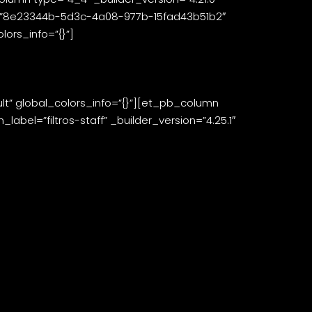
et=”8e23344b-5d3c-4a08-977b-15fad43b51b2″
lors_info=”{}”]
t” global_colors_info=”{}”][et_pb_column
abel=”filtros-staff” _builder_version=”4.25.1″