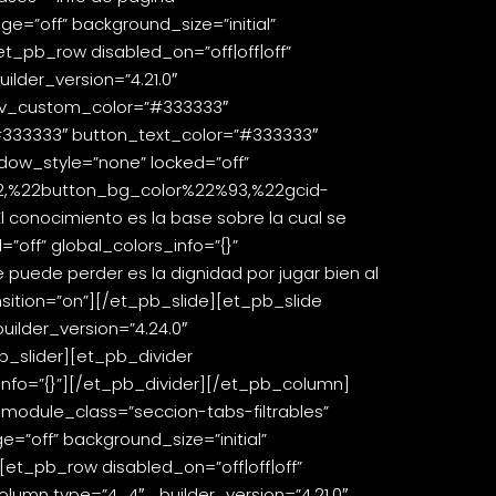
=”off” background_size=”initial”
et_pb_row disabled_on=”off|off|off”
lder_version=”4.21.0″
nav_custom_color=”#333333″
#333333″ button_text_color=”#333333″
dow_style=”none” locked=”off”
2,%22button_bg_color%22%93,%22gcid-
onocimiento es la base sobre la cual se
=”off” global_colors_info=”{}”
 puede perder es la dignidad por jugar bien al
ansition=”on”][/et_pb_slide][et_pb_slide
uilder_version=”4.24.0″
pb_slider][et_pb_divider
info=”{}”][/et_pb_divider][/et_pb_column]
 module_class=”seccion-tabs-filtrables”
”off” background_size=”initial”
[et_pb_row disabled_on=”off|off|off”
olumn type=”4_4″ _builder_version=”4.21.0″