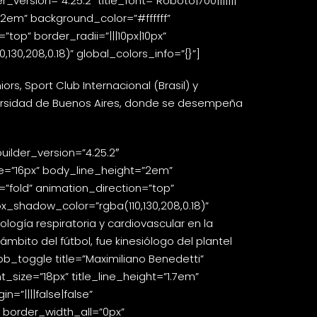
rsion=”4.25.2″ title_font=”Roboto|700|||||||”
=”2em” background_color=”#ffffff”
top” border_radii=”|||10px|10px”
0,208,0.18)” global_colors_info=”{}”]
rs, Sport Club Internacional (Brasil) y
versidad de Buenos Aires, donde se desempeña
ilder_version=”4.25.2″
_size=”16px” body_line_height=”2em”
=”fold” animation_direction=”top”
x_shadow_color=”rgba(110,130,208,0.18)”
logía respiratoria y cardiovascular en la
mbito del fútbol, fue kinesiólogo del plantel
_toggle title=”Maximiliano Benedetti”
t_size=”18px” title_line_height=”1.7em”
=”||||false|false”
” border_width_all=”0px”