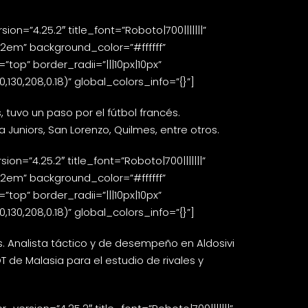
n=”4.25.2″ title_font=”Roboto|700|||||||”
=”2em” background_color=”#ffffff”
top” border_radii=”|||10px|10px”
0,208,0.18)” global_colors_info=”{}”]
 tuvo un paso por el fútbol francés.
 Juniors, San Lorenzo, Quilmes, entre otros.
=”4.25.2″ title_font=”Roboto|700|||||||”
=”2em” background_color=”#ffffff”
top” border_radii=”|||10px|10px”
0,208,0.18)” global_colors_info=”{}”]
. Analista táctico y de desempeño en Aldosivi
T de Malasia para el estudio de rivales y